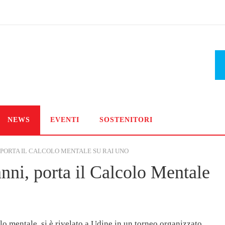
NEWS
EVENTI
SOSTENITORI
 PORTA IL CALCOLO MENTALE SU RAI UNO
nni, porta il Calcolo Mentale
o mentale, si è rivelato a Udine in un torneo organizzato