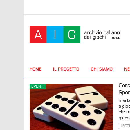
HOME
IL PROGETTO
CHI SIAMO
N
Cors
EVENTI
Spor
marte
a gio
class
giorn
LEGGI