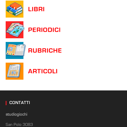
CONTATTI
studiogiochi
San Polo 3083