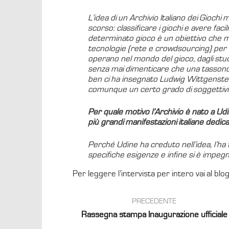
L’idea di un Archivio Italiano dei Giochi m
scorso: classificare i giochi e avere fac
determinato gioco è un obiettivo che m
tecnologie (rete e crowdsourcing) per re
operano nel mondo del gioco, dagli studio
senza mai dimenticare che una tassonom
ben ci ha insegnato Ludwig Wittgenstei
comunque un certo grado di soggettivi
Per quale motivo l’Archivio è nato a U
più grandi manifestazioni italiane dedica
Perché Udine ha creduto nell’idea, l’ha 
specifiche esigenze e infine si è impegn
Per leggere l’intervista per intero vai al blo
PRECEDENTE
Rassegna stampa Inaugurazione ufficiale