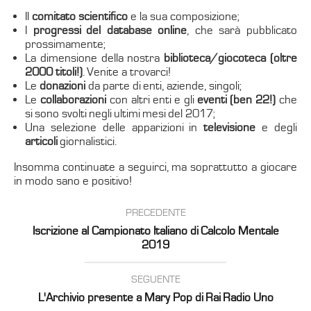
Il
comitato scientifico
e la sua composizione;
I
progressi del database online
, che sarà pubblicato
prossimamente;
La dimensione della nostra
biblioteca/giocoteca (oltre
2000 titoli!)
. Venite a trovarci!
Le
donazioni
da parte di enti, aziende, singoli;
Le
collaborazioni
con altri enti e gli
eventi (ben 22!)
che
si sono svolti negli ultimi mesi del 2017;
Una selezione delle apparizioni in
televisione
e degli
articoli
giornalistici.
Insomma continuate a seguirci, ma soprattutto a giocare
in modo sano e positivo!
PRECEDENTE
Iscrizione al Campionato Italiano di Calcolo Mentale
2019
SEGUENTE
L'Archivio presente a Mary Pop di Rai Radio Uno