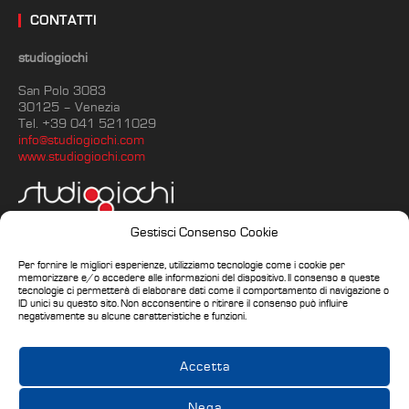
CONTATTI
studiogiochi
San Polo 3083
30125 – Venezia
Tel. +39 041 5211029
info@studiogiochi.com
www.studiogiochi.com
Gestisci Consenso Cookie
Per fornire le migliori esperienze, utilizziamo tecnologie come i cookie per
PARTNER ISTITUZIONALI 2017-2020
memorizzare e/o accedere alle informazioni del dispositivo. Il consenso a queste
tecnologie ci permetterà di elaborare dati come il comportamento di navigazione o
ID unici su questo sito. Non acconsentire o ritirare il consenso può influire
negativamente su alcune caratteristiche e funzioni.
Accetta
Nega