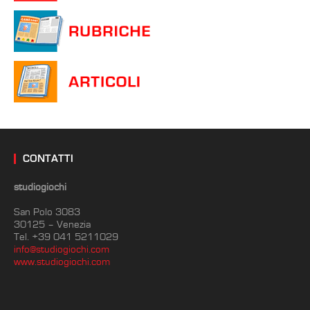
CONTATTI
studiogiochi
San Polo 3083
30125 – Venezia
Tel. +39 041 5211029
info@studiogiochi.com
www.studiogiochi.com