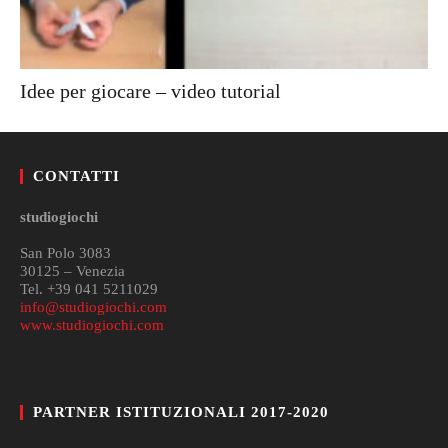
Idee per giocare – video tutorial
CONTATTI
studiogiochi
San Polo 3083
30125 – Venezia
Tel. +39 041 5211029
info@studiogiochi.com
www.studiogiochi.com
PARTNER ISTITUZIONALI 2017-2020