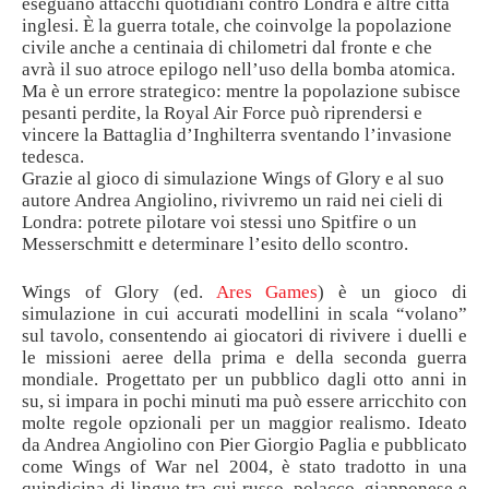
eseguano attacchi quotidiani contro Londra e altre città
inglesi. È la guerra totale, che coinvolge la popolazione
civile anche a centinaia di chilometri dal fronte e che
avrà il suo atroce epilogo nell’uso della bomba atomica.
Ma è un errore strategico: mentre la popolazione subisce
pesanti perdite, la Royal Air Force può riprendersi e
vincere la Battaglia d’Inghilterra sventando l’invasione
tedesca.
Grazie al gioco di simulazione Wings of Glory e al suo
autore Andrea Angiolino, rivivremo un raid nei cieli di
Londra: potrete pilotare voi stessi uno Spitfire o un
Messerschmitt e determinare l’esito dello scontro.
Wings of Glory (ed.
Ares Games
) è un gioco di
simulazione in cui accurati modellini in scala “volano”
sul tavolo, consentendo ai giocatori di rivivere i duelli e
le missioni aeree della prima e della seconda guerra
mondiale. Progettato per un pubblico dagli otto anni in
su, si impara in pochi minuti ma può essere arricchito con
molte regole opzionali per un maggior realismo. Ideato
da Andrea Angiolino con Pier Giorgio Paglia e pubblicato
come Wings of War nel 2004, è stato tradotto in una
quindicina di lingue tra cui russo, polacco, giapponese e