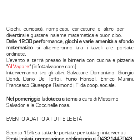
Giochi, curiosità, rompicapi, caricature e altro per
divertirsi e gustare insieme matematica e buon cibo.
Dalle 12:30
performance, giochi e varie amenità a sfondo
matematico
si alterneranno tra i tavoli alle portate
ordinate.
L’evento si terrà presso la birreria con cucina e pizzeria
“
Al Vapore
” (info@alvapore.com).
Interverranno tra gli altri: Salvatore Damantino, Giorgio
Dendi, Dario De Toffoli, Furio Honsell, Enrico Munini,
Francesco Giuseppe Raimondi, Tilda coop. sociale.
Nel pomeriggio ludoteca a tema
a cura di Massimo
Salvador e le Coccinelle rosa.
EVENTO ADATTO A TUTTE LE ETÀ
Sconto 15% su tutte le portate per tutti gli intervenuti
Posti limitati, prenotazione obbligatoria al 04321447043