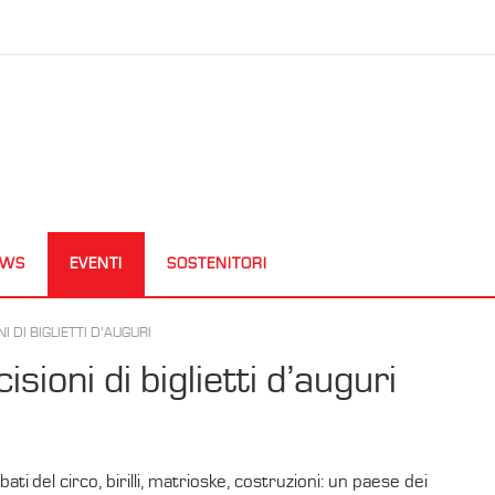
EWS
EVENTI
SOSTENITORI
I DI BIGLIETTI D’AUGURI
isioni di biglietti d’auguri
ati del circo, birilli, matrioske, costruzioni: un paese dei