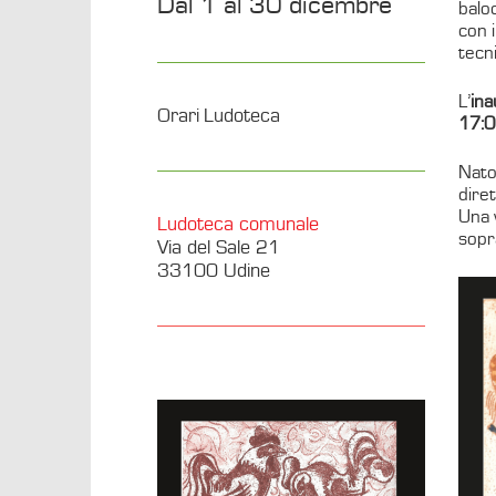
Dal 1 al 30 dicembre
baloc
con i
tecni
L’
ina
Orari Ludoteca
17:
Nato
diret
Una 
Ludoteca comunale
sopra
Via del Sale 21
33100 Udine