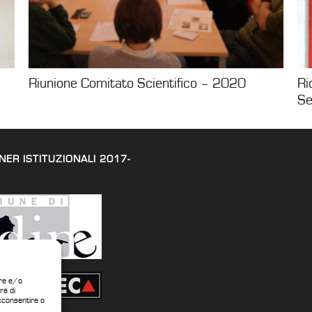
Riunione Comitato Scientifico – 2020
Ri
Se
NER ISTITUZIONALI 2017-
are e/o
rà di
cconsentire o