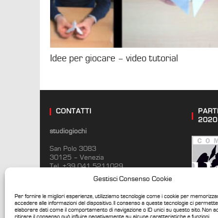
Idee per giocare – video tutorial
CONTATTI
PART
2020
studiogiochi
San Polo 3083
30125 – Venezia
Tel. +39 041 5211029
info@studiogiochi.com
Gestisci Consenso Cookie
www.studiogiochi.com
Per fornire le migliori esperienze, utilizziamo tecnologie come i cookie per memorizz
accedere alle informazioni del dispositivo. Il consenso a queste tecnologie ci permette
elaborare dati come il comportamento di navigazione o ID unici su questo sito. Non a
ritirare il consenso può influire negativamente su alcune caratteristiche e funzioni.