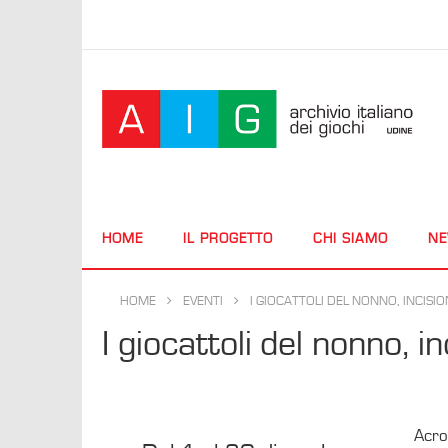
HOME
IL PROGETTO
CHI SIAMO
N
HOME
EVENTI
I GIOCATTOLI DEL NONNO, INCISION
I giocattoli del nonno, inc
Acrob