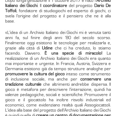
Dopo lunga gestazione il 1 ottobre 2017 è nato l’
Archivio
Italiano dei Giochi
. Il
coordinatore
del progetto
Dario De
Toffoli
, fondatore di studiogiochi ed esperto di giochi, ci
svela l’origine del progetto e il pensiero che ne è alla
base.
«L’idea di un Archivio Italiano dei Giochi mi è venuta tanti
anni fa, sul finire degli anni ’80 del secolo scorso.
Finalmente oggi esistono le tecnologie per realizzarla e,
grazie alla città di
Udine
che ci ha creduto, lo stiamo
facendo. Davvero.
È una specie di miracolo!
La
realizzazione di un Archivio Italiano dei Giochi era quanto
mai importante e urgente. In Francia, Austria, Svizzera e
Germania esistono già da tempo strutture analoghe per
promuovere la cultura del gioco
inteso come strumento
di inclusione sociale, ma anche per
conservare una
tradizione culturale
che altrimenti andrebbe dispersa. Il
gioco è metafora per descrivere l’interazione, quindi ha
valenze pedagogiche, sociali e scientifiche. Promuovere il
gioco e il giocattolo ha inoltre risvolti industriali ed
economici, come evidenziano realtà quali Assogiocattoli.
L’idea alla base del progetto dell’Archivio Italiano dei Giochi
è quindi quella di
creare un centro di documentazione per