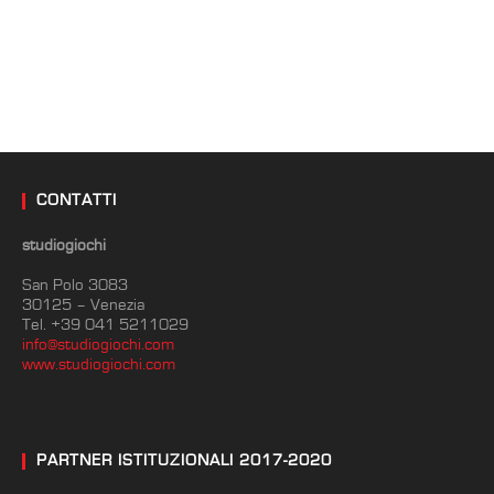
CONTATTI
studiogiochi
San Polo 3083
30125 – Venezia
Tel. +39 041 5211029
info@studiogiochi.com
www.studiogiochi.com
PARTNER ISTITUZIONALI 2017-2020